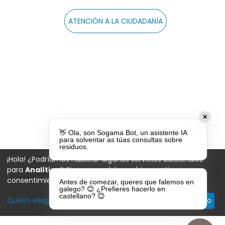
ATENCIÓN A LA CIUDADANÍA
✕
👋 Ola, son Sogama Bot, un asistente IA
para solventar as túas consultas sobre
residuos.
¡Hola! ¿Podríamos habilitar algunos servicios adicionales
para
Analítica
? Siempre podrá cambiar o retirar su
consentimiento más tarde.
Antes de comezar, queres que falemos en
galego? 😊 ¿Prefieres hacerlo en
castellano? 😊
Quiero elegir
Descartar todas
De acuerdo