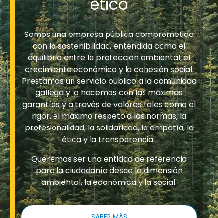
ético
Somos una empresa pública comprometida
con la sostenibilidad, entendida como el
equilibrio entre la protección ambiental, el
crecimiento económico y la cohesión social.
Prestamos un servicio público a la comunidad
gallega y lo hacemos con las máximas
garantías y a través de valores tales como el
rigor, el máximo respeto a las normas, la
profesionalidad, la solidaridad, la empatía, la
ética y la transparencia.
Queremos ser una entidad de referencia
para la ciudadanía desde la dimensión
ambiental, la económica y la social.
SABER MÁS