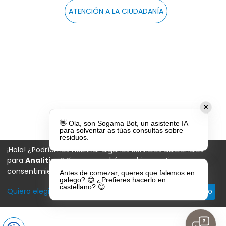
ATENCIÓN A LA CIUDADANÍA
✕
👋 Ola, son Sogama Bot, un asistente IA
para solventar as túas consultas sobre
residuos.
¡Hola! ¿Podríamos habilitar algunos servicios adicionales
para
Analítica
? Siempre podrá cambiar o retirar su
consentimiento más tarde.
Antes de comezar, queres que falemos en
galego? 😊 ¿Prefieres hacerlo en
castellano? 😊
Quiero elegir
Descartar todas
De acuerdo