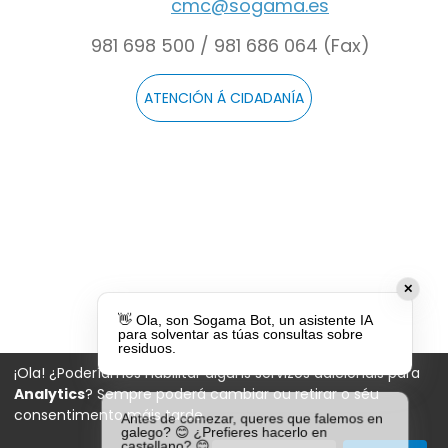
cmc@sogama.es
981 698 500 / 981 686 064 (Fax)
ATENCIÓN Á CIDADANÍA
✕
👋 Ola, son Sogama Bot, un asistente IA
para solventar as túas consultas sobre
residuos.
¡Ola! ¿Poderíamos habilitar algúns servizos adicionais para
Analytics
? Sempre poderá cambiar ou retirar o séu
consentimento máis tarde.
Antes de comezar, queres que falemos en
galego? 😊 ¿Prefieres hacerlo en
castellano? 😊