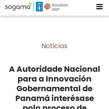
Skip to main content
Imaxe
Imaxe
Noticias
A Autoridade Nacional
para a Innovación
Gobernamental de
Panamá interésase
polo proceso de