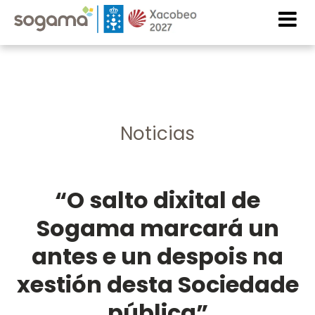
Skip to main content
Imaxe
Imaxe
Noticias
“O salto dixital de
Sogama marcará un
antes e un despois na
xestión desta Sociedade
pública”