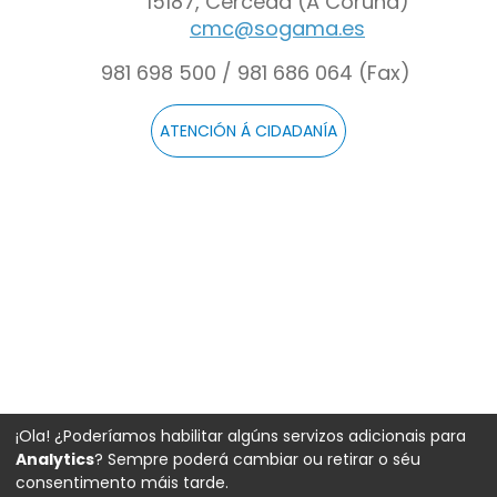
15187, Cerceda (A Coruña)
cmc@sogama.es
981 698 500 / 981 686 064 (Fax)
ATENCIÓN Á CIDADANÍA
¡Ola! ¿Poderíamos habilitar algúns servizos adicionais para
Analytics
? Sempre poderá cambiar ou retirar o séu
consentimento máis tarde.