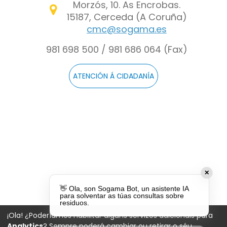
Morzós, 10. As Encrobas.
15187, Cerceda (A Coruña)
cmc@sogama.es
981 698 500 / 981 686 064 (Fax)
ATENCIÓN Á CIDADANÍA
✕
👋 Ola, son Sogama Bot, un asistente IA
para solventar as túas consultas sobre
residuos.
¡Ola! ¿Poderíamos habilitar algúns servizos adicionais para
Analytics
? Sempre poderá cambiar ou retirar o séu