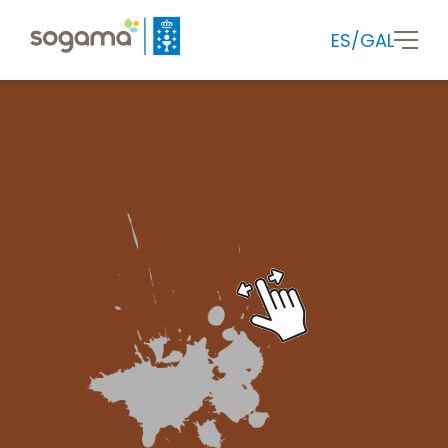
ES
/
GAL