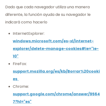
Dado que cada navegador utiliza una manera
diferente, la función ayuda de su navegador le
indicará como hacerlo
InternetExplorer:
windows.microsoft.com/es-xl/internet-
explorer/delete-manage-cookies#ie="ie-
10"
FireFox:
support.mozilla.org/es/kb/Borrar%20cooki
es
Chrome:
support.google.com/chrome/answer/9564
7?hl="es"