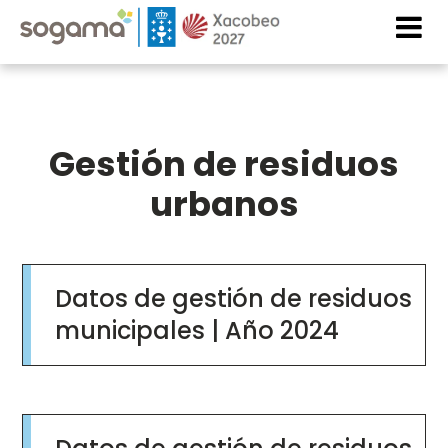
Pasar al contenido principal
Imaxe
Imaxe
Gestión de residuos
urbanos
ficha_datos_tratamiento_sogama_2024_cast.pdf
Datos de gestión de residuos
municipales | Año 2024
Document
ficha_datos_tratamiento_sogama_web_sept_2024_c