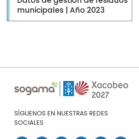
Datos de gestión de residuos
ast.pdf
municipales | Año 2023
Document
Imaxe
Imaxe
SÍGUENOS EN NUESTRAS REDES
SOCIALES