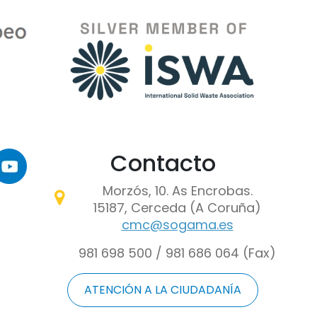
Contacto
maxe
Morzós, 10. As Encrobas.
15187, Cerceda (A Coruña)
cmc@sogama.es
👋 Ola, son Sogama Bot, un
981 698 500 / 981 686 064 (Fax)
ATENCIÓN A LA CIUDADANÍA
Antes de comezar, queres q