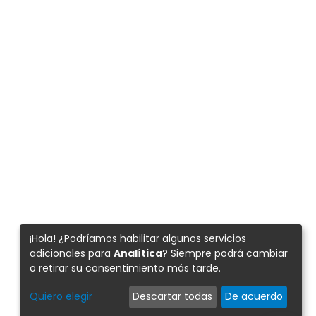
✕
¡Hola! ¿Podríamos habilitar algunos servicios
 asistente IA para solventar as túas consultas sobre residuos.
adicionales para
Analítica
? Siempre podrá cambiar
o retirar su consentimiento más tarde.
ue falemos en galego? 😊 ¿Prefieres hacerlo en castellano? 😊
Quiero elegir
Descartar todas
De acuerdo