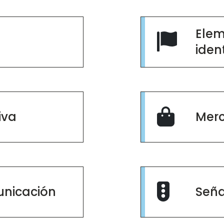
Elem
iden
iva
Merc
unicación
Seña