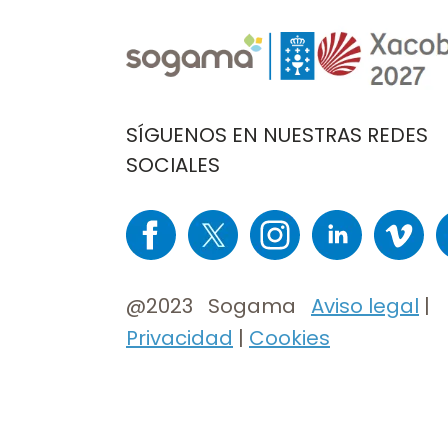
Imaxe
Imaxe
SÍGUENOS EN NUESTRAS REDES
SOCIALES
Imaxe
Imaxe
Imaxe
Imaxe
Imaxe
I
@2023 Sogama
Aviso legal
|
Privacidad
|
Cookies