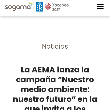
Pasar al contenido principal
Imaxe
Imaxe
Noticias
La AEMA lanza la
campaña “Nuestro
medio ambiente:
nuestro futuro” en la
que invita a los