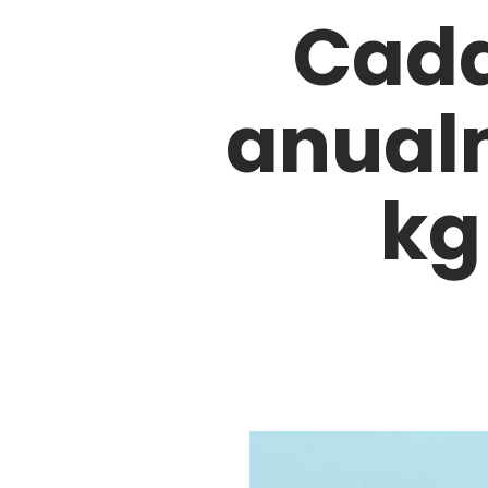
Cada
anual
kg