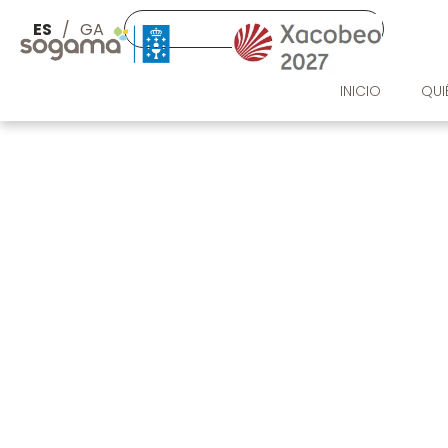
Pasar al contenido principal
Buscar
Imaxe
ES
GA
Imaxe
INICIO
QUI