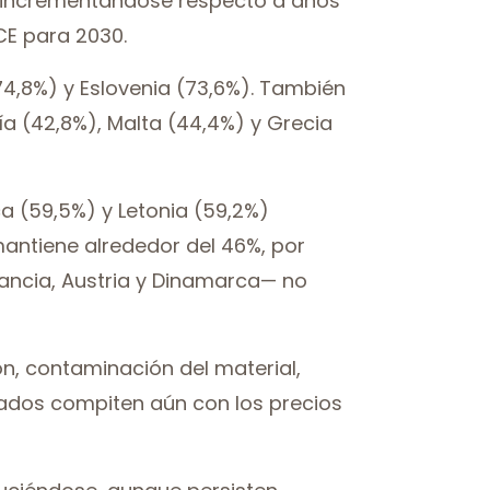
3, incrementándose respecto a años
CE para 2030.
(74,8%) y Eslovenia (73,6%). También
ía (42,8%), Malta (44,4%) y Grecia
ca (59,5%) y Letonia (59,2%)
mantiene alrededor del 46%, por
rancia, Austria y Dinamarca— no
ión, contaminación del material,
lados compiten aún con los precios