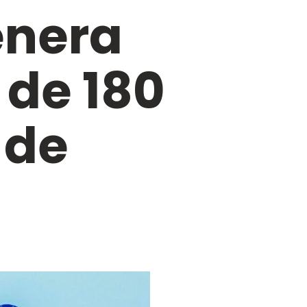
enera
de 180
 de