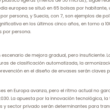
plástico ligeras (menos de 50 micras), sigue re
media europea se situó en 65 bolsas por habitante
por persona, y Suecia, con 7, son ejemplos de polí
nificativa en los últimos cinco años, en torno a 
s por persona.
escenario de mejora gradual, pero insuficiente. La
cturas de clasificación automatizada, la armoniza
revención en el diseño de envases serán claves pa
ses en Europa avanza, pero el ritmo actual no gara
030. La apuesta por la innovación tecnológica, la 
s y sector privado serán determinantes para tran