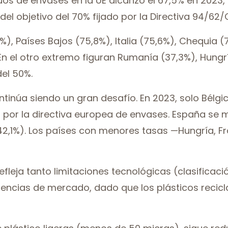
duos de envases en la UE alcanzó el 67,5% en 202
el objetivo del 70% fijado por la Directiva 94/62/
7%), Países Bajos (75,8%), Italia (75,6%), Chequia 
En el otro extremo figuran Rumanía (37,3%), Hungr
el 50%.
ontinúa siendo un gran desafío. En 2023, solo Bélgi
 por la directiva europea de envases. España se 
2,1%). Los países con menores tasas —Hungría, F
efleja tanto limitaciones tecnológicas (clasificac
ciencias de mercado, dado que los plásticos recic