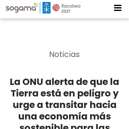
Pasar al contenido principal
Imaxe
Imaxe
Noticias
La ONU alerta de que la
Tierra está en peligro y
urge a transitar hacia
una economía más
sostenible para las