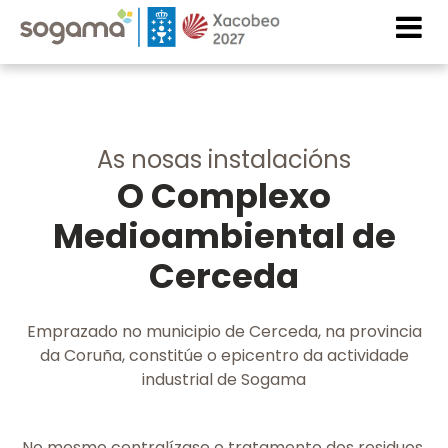
Skip to main content
Imaxe
Imaxe
As nosas instalacións
O Complexo
Medioambiental de
Cerceda
Emprazado no municipio de Cerceda, na provincia
da Coruña, constitúe o epicentro da actividade
industrial de Sogama
No mesmo centralízase o tratamento dos residuos