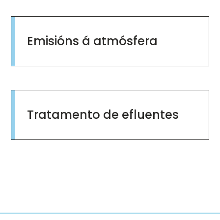
/gl/emisions-atmosfera
Emisións á atmósfera
/gl/tratamento-de-efluentes
Tratamento de efluentes