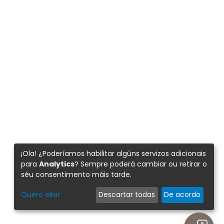
✕
¡Ola! ¿Poderíamos habilitar algúns servizos adicionais
 asistente IA para solventar as túas consultas sobre residuos.
para
Analytics
? Sempre poderá cambiar ou retirar o
séu consentimento máis tarde.
Quero elixir
Descartar todas
De acordo