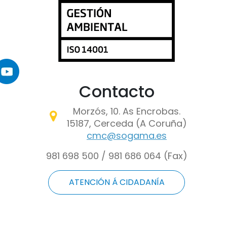
maxe
Contacto
Morzós, 10. As Encrobas.
15187, Cerceda (A Coruña)
cmc@sogama.es
981 698 500 / 981 686 064 (Fax)
👋 Ola, son Sogama Bot, un
ATENCIÓN Á CIDADANÍA