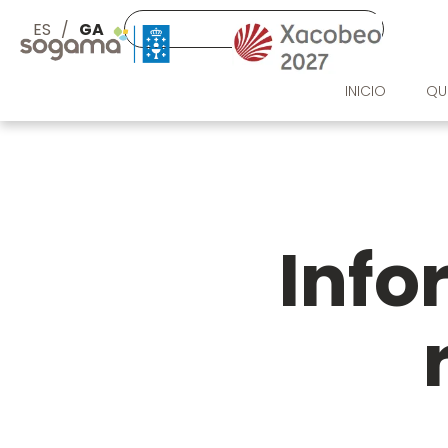
Skip to main content
Buscar
Imaxe
ES
GA
Imaxe
INICIO
QU
Info