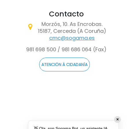
Contacto
Morzós, 10. As Encrobas.
15187, Cerceda (A Coruña)
cmc@sogama.es
981 698 500 / 981 686 064 (Fax)
ATENCIÓN Á CIDADANÍA
✕
👋 Ola, son Sogama Bot, un asistente IA