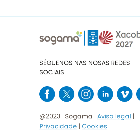
Imaxe
Imaxe
SÉGUENOS NAS NOSAS REDES
SOCIAIS
Imaxe
Imaxe
Imaxe
Imaxe
Imaxe
I
@2023 Sogama
Aviso legal
|
Privacidade
|
Cookies