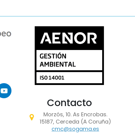
maxe
Contacto
Morzós, 10. As Encrobas.
15187, Cerceda (A Coruña)
cmc@sogama.es