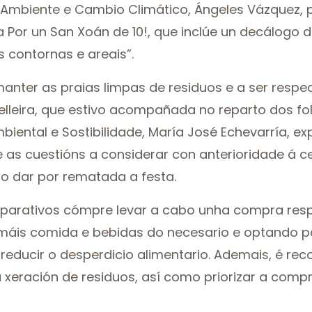
o Ambiente e Cambio Climático, Ángeles Vázquez, 
or un San Xoán de 10!, que inclúe un decálogo d
 contornas e areais”.
anter as praias limpas de residuos e a ser resp
selleira, que estivo acompañada no reparto dos fo
biental e Sostibilidade, María José Echevarría, ex
as cuestións a considerar con anterioridade á c
o dar por rematada a festa.
reparativos cómpre levar a cabo unha compra res
 máis comida e bebidas do necesario e optando p
reducir o desperdicio alimentario. Ademais, é rec
 a xeración de residuos, así como priorizar a com