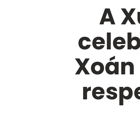
A X
celeb
Xoán 
resp