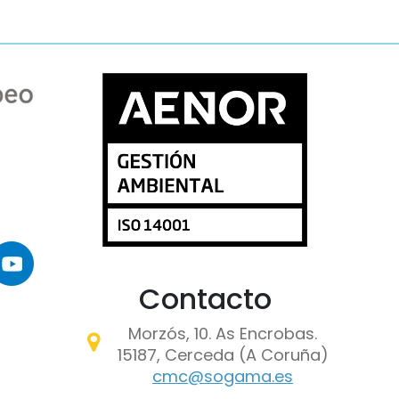
maxe
Contacto
Morzós, 10. As Encrobas.
15187, Cerceda (A Coruña)
cmc@sogama.es