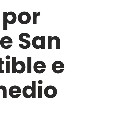
 por
de San
ible e
medio