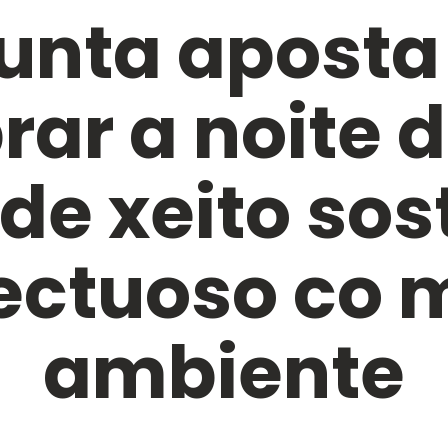
unta aposta
rar a noite 
de xeito sost
ectuoso co 
ambiente