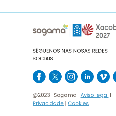
Imaxe
Imaxe
SÉGUENOS NAS NOSAS REDES
SOCIAIS
Imaxe
Imaxe
Imaxe
Imaxe
Imaxe
I
@2023 Sogama
Aviso legal
|
Privacidade
|
Cookies