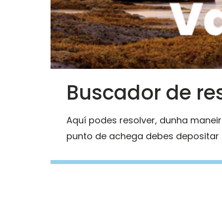
https://ondevai.sogama.gal/ga
Buscador de re
Aquí podes resolver, dunha maneira
punto de achega debes depositar o