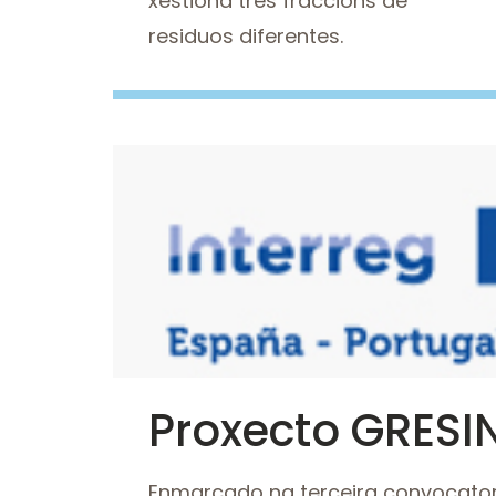
xestiona tres fraccións de
residuos diferentes.
Imaxe
Ver
Proxecto GRESI
Enmarcado na terceira convocator