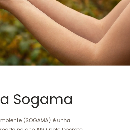
n a Sogama
Ambiente (SOGAMA) é unha
reada no ano 1992 polo Decreto