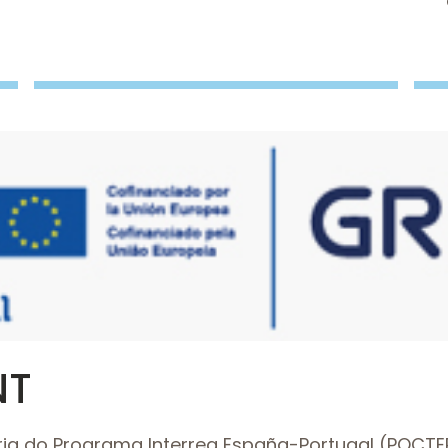
NT
ia do Programa Interreg España-Portugal (POCTEP